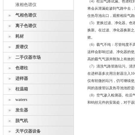
（4）柱后气路试漏。色谱柱
液相色谱仪
将会从泄漏处渗到气路中去，
气相色谱仪
住热导池出口，观察相应气路
（5）更换过滤、净化器。色
离子色谱仪
换新。在过滤、净化器换新之
耗材
效。
（6）载气不纯：尽管纯度不
质谱仪
这样会影响过滤、净化器的使
二手仪器市场
高的载气气源并附加上有效的
（7）清洗气路管路玷污。清
色谱柱
在进样器多次用注射器注入1
进样器
仅有轻微的玷污，仍可继续使
间的连接管以及热导池池腔是
柱温箱
（8）空气渗入检测器。柱后
waters
和钨丝元件的安装处，对于该
发生器
脱气机
天平仪器设备