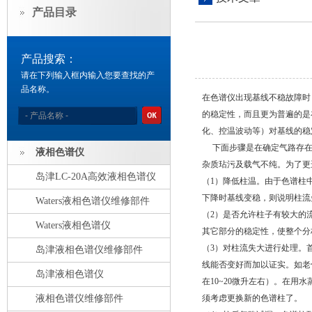
产品目录
产品搜索：
请在下列输入框内输入您要查找的产
品名称。
在色谱仪出现基线不稳故障时
的稳定性，而且更为普遍的是
化、控温波动等）对基线的稳
下面步骤是在确定气路存在
液相色谱仪
杂质玷污及载气不纯。为了更
岛津LC-20A高效液相色谱仪
（1）降低柱温。由于色谱柱
下降时基线变稳，则说明柱流
Waters液相色谱仪维修部件
（2）是否允许柱子有较大的
Waters液相色谱仪
其它部分的稳定性，使整个分
（3）对柱流失大进行处理。
岛津液相色谱仪维修部件
线能否变好而加以证实。如老
岛津液相色谱仪
在10~20微升左右）。在
液相色谱仪维修部件
须考虑更换新的色谱柱了。