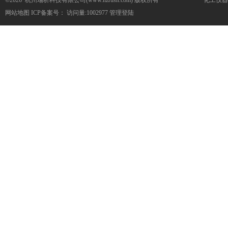
©2026 杭州瑞析科技有限公司(www.hzrush.com) 版权所有
化工仪器
网站地图
ICP备案号：
访问量:1002977
管理登陆