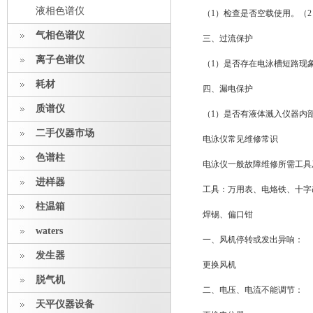
液相色谱仪
（1）检查是否空载使用。（
气相色谱仪
三、过流保护
离子色谱仪
（1）是否存在电泳槽短路现
耗材
四、漏电保护
质谱仪
（1）是否有液体溅入仪器内
二手仪器市场
电泳仪常见维修常识
色谱柱
电泳仪一般故障维修所需工具
进样器
工具：万用表、电烙铁、十字
柱温箱
焊锡、偏口钳
waters
一、风机停转或发出异响：
发生器
更换风机
脱气机
二、电压、电流不能调节：
天平仪器设备