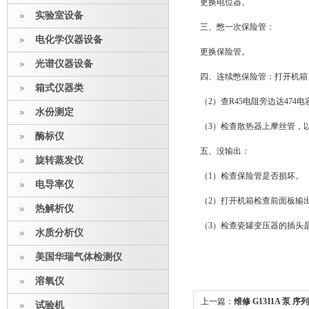
更换电位器。
实验室设备
三、憋一次保险管：
电化学仪器设备
更换保险管。
光谱仪器设备
四、连续憋保险管：打开机箱，（
箱式仪器类
（2）查R45电阻旁边达474电
水份测定
（3）检查散热器上摩丝管，
酶标仪
五、没输出：
旋转蒸发仪
（1）检查保险管是否损坏。
电导率仪
（2）打开机箱检查前面板输
热解析仪
（3）检查瓷罐变压器的插头
水质分析仪
美国华瑞气体检测仪
溶氧仪
上一篇：
维修 G1311A 泵 序列
试验机