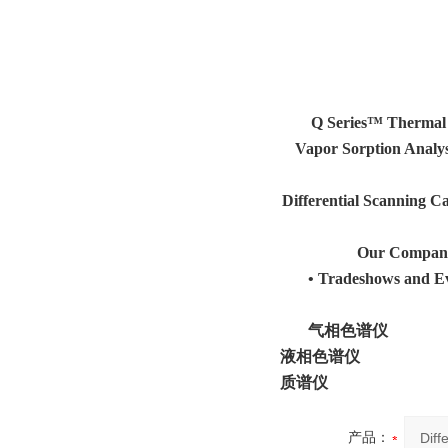
Q Series™ Thermal 
Vapor Sorption Analys
Differential Scanning C
Our Compan
•
Tradeshows and Ev
气相色谱仪
液相色谱仪
质谱仪
产品：