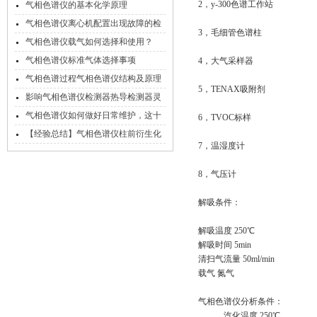
的处理方法
2，y-300色谱工作站
气相色谱仪的基本化学原理
气相色谱仪离心机配置出现故障的检
3，毛细管色谱柱
查措施
气相色谱仪载气如何选择和使用？
气相色谱仪标准气体选择事项
4，大气采样器
气相色谱过程气相色谱仪结构及原理
5，TENAX吸附剂
影响气相色谱仪检测器热导检测器灵
敏度的因素
气相色谱仪如何做好日常维护，这十
6，TVOC标样
一个习惯很重要！
【经验总结】气相色谱仪柱前衍生化
7，温湿度计
的常见方法总汇
8，气压计
解吸条件：
解吸温度 250℃
解吸时间 5min
清扫气流量 50ml/min
载气 氮气
气相色谱仪分析条件：
汽化温度 250℃