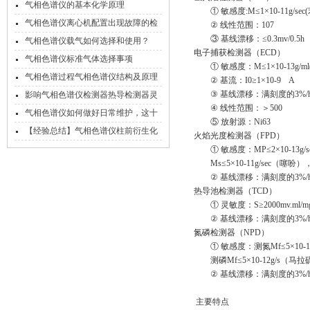
的处理方法
气相色谱仪的基本化学原理
① 敏感度:M≤1×10-11g/sec(
气相色谱仪离心机配置出现故障的检
② 线性范围：107
③ 基线漂移：≤0.3mv/0.5h
查措施
气相色谱仪载气如何选择和使用？
电子捕获检测器（ECD）
气相色谱仪标准气体选择事项
① 敏感度：M≤1×10-13g/ml(r
气相色谱过程气相色谱仪结构及原理
② 基流：I0≥1×10-9 A
③ 基线漂移：满刻度的3%/
影响气相色谱仪检测器热导检测器灵
④ 线性范围：＞500
敏度的因素
气相色谱仪如何做好日常维护，这十
⑤ 放射源：Ni63
一个习惯很重要！
【经验总结】气相色谱仪柱前衍生化
火焰光度检测器（FPD）
的常见方法总汇
① 敏感度：MP≤2×10-13g/s
Ms≤5×10-11g/sec（噻吩）
② 基线漂移：满刻度的3%/
热导池检测器（TCD）
① 灵敏度：S≥2000mv.ml/mg
② 基线漂移：满刻度的3%/
氮磷检测器（NPD）
① 敏感度：测氮Mf≤5×10-1
测磷Mf≤5×10-12g/s（马
② 基线漂移：满刻度的3%/
主要特点