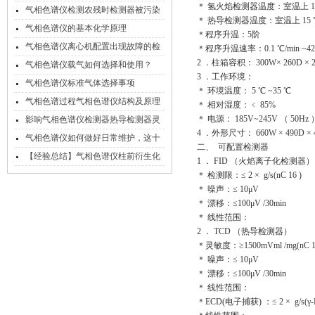
＊ 氢火焰检测器温度：室温上 15 ℃
气相色谱仪检测农残时检测器被污染
＊ 热导检测器温度：室温上 15 ℃ ~
的处理方法
气相色谱仪的基本化学原理
＊程序升温：5阶
气相色谱仪离心机配置出现故障的检
＊程序升温速率：0.1 ℃/min ~42
2 ．柱箱容积： 300W× 260D × 
查措施
气相色谱仪载气如何选择和使用？
3 ．工作环境：
气相色谱仪标准气体选择事项
＊ 环境温度： 5 ℃ ~35 ℃
气相色谱过程气相色谱仪结构及原理
＊ 相对湿度：﹤ 85%
＊ 电源： 185V~245V （ 50Hz 
影响气相色谱仪检测器热导检测器灵
4 ．外形尺寸： 660W × 490D × 
敏度的因素
气相色谱仪如何做好日常维护，这十
二、 可配置检测器
一个习惯很重要！
【经验总结】气相色谱仪柱前衍生化
1 ． FID （火焰离子化检测器）
的常见方法总汇
＊ 检测限：≤ 2 × g/s(nC 16 )
＊ 噪声：≤ 10μV
＊ 漂移：≤100μV /30min
＊ 线性范围：
2 ． TCD （热导检测器）
＊灵敏度：≥1500mVml /mg(nC 16
＊ 噪声：≤ 10μV
＊ 漂移：≤100μV /30min
＊ 线性范围：
＊ECD(电子捕获) ：≤ 2 × g/s(γ-