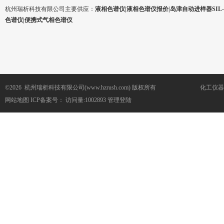
杭州瑞析科技有限公司主要供应：
液相色谱仪|液相色谱仪报价|岛津自动进样器SIL-1
色谱仪|便携式气相色谱仪
©2026 杭州瑞析科技有限公司(www.hzrush.com) 版权所有
化工仪器
网站地图
ICP备案号：
访问量:1002893
管理登陆