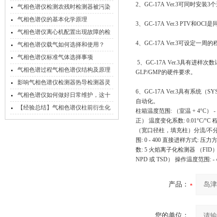
2、GC-17A Ver.3可同时
气相色谱仪检测农残时检测器被污染
的处理方法
气相色谱仪的基本化学原理
3、GC-17A Ver.3 PTV
气相色谱仪离心机配置出现故障的检
4、GC-17A Ver.3可设定一
查措施
气相色谱仪载气如何选择和使用？
气相色谱仪标准气体选择事项
5、GC-17A Ver.3具
气相色谱过程气相色谱仪结构及原理
GLP/GMP的硬件要求。
影响气相色谱仪检测器热导检测器灵
6、GC-17A Ver.3具有
敏度的因素
气相色谱仪如何做好日常维护，这十
自动化。
一个习惯很重要！
【经验总结】气相色谱仪柱前衍生化
柱箱温度范围: （室温 + 4°C） -
的常见方法总汇
正） 温度变化系数: 0.01°C
（宽口径柱，填充柱）分流/不分流进
围: 0 - 400 直接进样方式: 压力
数: 5 火焰离子化检测器 （FID） 
NPD 或 TSD） 操作温度范围: - 45
产品：
您的单位：