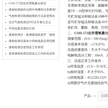
COD-571型化学需氧量分析仪
无需标准滴定溶液，硫酸铁
液相色谱操作过程中有哪些注意事项?
接TP－16型串行打印机
气相色谱仪检测故障的方法及使用步
可贮存锰法和铬法各10种
骤
还可贮存锰法和铬法各50个
北分气相色谱仪FID点不着火怎么
有贮存、删除、查阅、打印
办？
手持拉曼光谱仪介绍
二、
COD-572化学需氧量
液相色谱仪：检测领域多面手「液相
测量范围：(0.0～100.0)m
色谱仪知识汇总专题」
液相色谱仪基本介绍构成及应用范围
仪器基本误差：±2％(FS)
液相色谱仪使用及工作原理
仪器的重复性：不大于1%(F
原来液相色谱仪是这么工作的也没有
电解电流分三档：10mA、2
想象中那么复杂!
三、仪器正常工作条件：
a)环境温度：(5.0～35.0)
b)相对湿度：不大于85%。
c)供电电源：AC(220±22)V
d)周围空气中无腐蚀性的
产品：