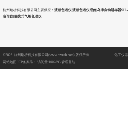
杭州瑞析科技有限公司主要供应：
液相色谱仪|液相色谱仪报价|岛津自动进样器SIL-1
色谱仪|便携式气相色谱仪
©2026 杭州瑞析科技有限公司(www.hzrush.com) 版权所有
化工仪器
网站地图
ICP备案号：
访问量:1002893
管理登陆