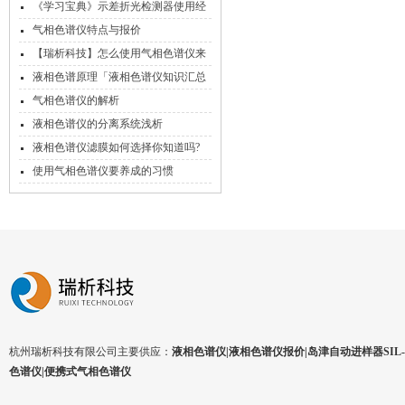
《学习宝典》示差折光检测器使用经
验分享
气相色谱仪特点与报价
【瑞析科技】怎么使用气相色谱仪来
检测香烟中的物质？
液相色谱原理「液相色谱仪知识汇总
专题」
气相色谱仪的解析
液相色谱仪的分离系统浅析
液相色谱仪滤膜如何选择你知道吗?
使用气相色谱仪要养成的习惯
杭州瑞析科技有限公司主要供应：
液相色谱仪|液相色谱仪报价|岛津自动进样器SIL-1
色谱仪|便携式气相色谱仪