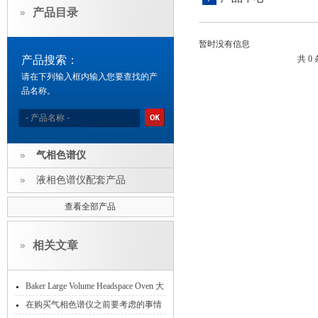
产品目录
暂时没有信息
产品搜索：
共 0
请在下列输入框内输入您要查找的产
品名称。
气相色谱仪
液相色谱仪配套产品
查看全部产品
相关文章
Baker Large Volume Headspace Oven 大
体积顶空进样
在购买气相色谱仪之前要考虑的事情