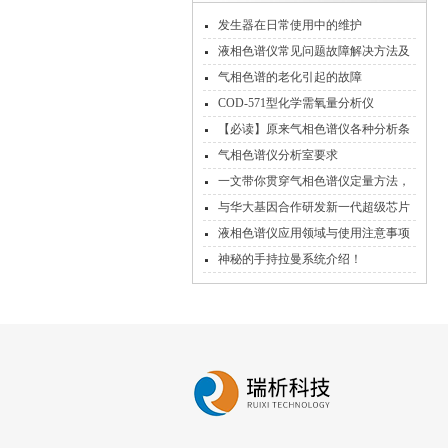
发生器在日常使用中的维护
液相色谱仪常见问题故障解决方法及
注意事项
气相色谱的老化引起的故障
COD-571型化学需氧量分析仪
【必读】原来气相色谱仪各种分析条
件是这样确定的！
气相色谱仪分析室要求
一文带你贯穿气相色谱仪定量方法，
从此告别定量不准难题
与华大基因合作研发新一代超级芯片
共促疾病和药物研究发展
液相色谱仪应用领域与使用注意事项
解说
神秘的手持拉曼系统介绍！