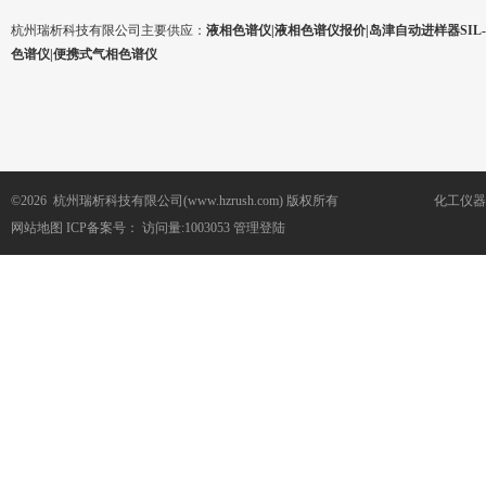
杭州瑞析科技有限公司主要供应：
液相色谱仪|液相色谱仪报价|岛津自动进样器SIL-1
色谱仪|便携式气相色谱仪
©2026 杭州瑞析科技有限公司(www.hzrush.com) 版权所有
化工仪器
网站地图
ICP备案号：
访问量:1003053
管理登陆