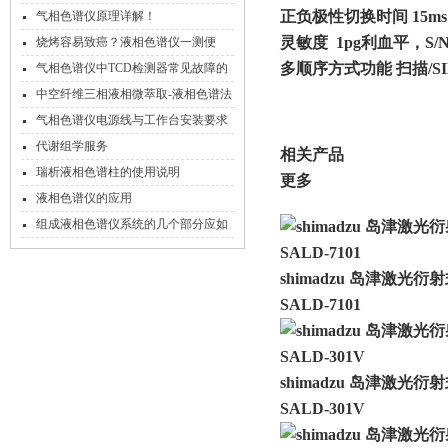
正负极性切换时间 15ms
气相色谱仪原理详解！
灵敏度 1pg利血平，S/N
烧烤容易致癌？液相色谱仪一测便
知！
多顺序方式功能 扫描/S
气相色谱仪中TCD检测器常见故障的
检修方法及原因分析
中空纤维三相液相微萃取-液相色谱法
气相色谱仪电源线与工作台安装要求
代谢组学服务
相关产品
瑞析液相色谱柱的使用说明
更多
液相色谱仪的应用
组成液相色谱仪系统的几个部分应如
何维护？
shimadzu 岛津激光
SALD-7101
shimadzu 岛津激光
SALD-301V