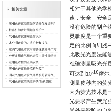
相对于其他光学
相关文章
速，安全。安全
液相色谱仪滤膜如何选择你知道吗?
没有危险的副产
柱塞杆和密封圈如何维护？
灵敏度是一个重
气相色谱仪使用操作说明
水分测定仪的方法分析和操作
定的比例而细胞
选购气相色谱仪时需要注意那几个方
此吸光光度法能
面
分析多用途气相色谱仪主要性能特点
液相色谱柱的正确安装
准确测量吸光光
液相色谱仪操作流程与应用
-18
可达到10
摩尔
测试气相色谱仪气路系统是否漏气、
你真的会了？
气相色谱仪清洗维护的“经典四重
测量皮秒内的荧
奏”，你值得拥有。
因为荧光技术是
光要求产生荧光
受外来影响的自