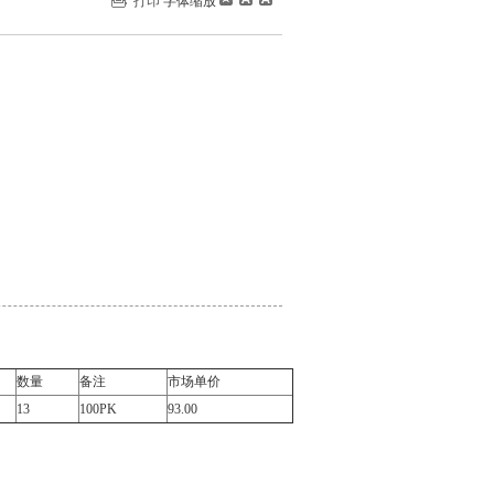
打印
字体缩放
数量
备注
市场单价
13
100PK
93.00