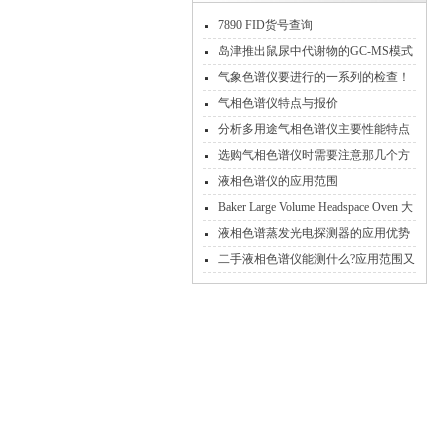
7890 FID货号查询
岛津推出鼠尿中代谢物的GC-MS模式
分析方案
气象色谱仪要进行的一系列的检查！
气相色谱仪特点与报价
分析多用途气相色谱仪主要性能特点
选购气相色谱仪时需要注意那几个方
面
液相色谱仪的应用范围
Baker Large Volume Headspace Oven 大
体积顶空进样
液相色谱蒸发光电探测器的应用优势
及特点
二手液相色谱仪能测什么?应用范围又
有哪些?