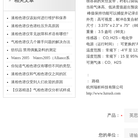
相关文章
很容易的夹住皮带，衬衫口袋或
当前气体高、低浓度值超出预设
峰值保持功能可以捕捉并记录自
液相色谱仪该如何进行维护和保养
外壳：高可视度，耐冲击复合材
尺寸： 3.375" x 2.3" x .75" （
液相色谱仪色谱柱压升高原因
重量： 3.5 盎司（98克）
液相色谱仪常见故障和术语有哪些?
传感器： CO, H2S – 电化学
气相色谱仪几个棘手问题的解决办法
电源（运行时间）： 可更换的“A
纺织品 禁用偶氮染料的测定
温度范围： 常规下：-4°F 至 122°
湿度范围： 常规下：15 至 95%
Waters 2695 Waters2695（Alliance系
可测气体：CO、H2S
统）液相色谱仪
你知道气相色谱仪有哪些不同的类型,
对它又该怎样进行保养呢?
液相色谱仪和气相色谱仪之间的区
：
： 路稳
别，你不得不知道！
液相色谱仪受到人们欢迎的原因
杭州瑞析科技有限公司
【仪器精选】气相色谱仪分析试样成
http://www.hzrush.com
分的常用定量方法总结分享
产品：
您的单位：