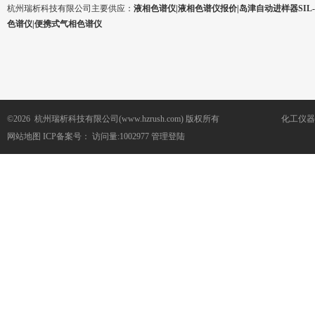
杭州瑞析科技有限公司主要供应：
液相色谱仪|液相色谱仪报价|岛津自动进样器SIL-1
色谱仪|便携式气相色谱仪
©2026 杭州瑞析科技有限公司(www.hzrush.com) 版权所有
化工仪器
网站地图
ICP备案号：
访问量:1002977
管理登陆