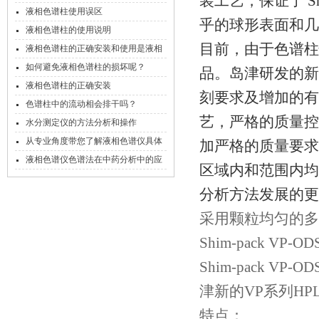
装工艺，保证了 Shi
液相色谱柱使用误区
乎的球形表面和几
液相色谱柱的使用说明
目前，由于色谱柱
液相色谱柱的正确安装和使用是液相
色谱工作的关键
如何避免液相色谱柱的损坏呢？
品。岛津研发的新型 S
液相色谱柱的正确安装
刻要求及增加的有效性
色谱柱中的流动相会排干吗？
艺，严格的质量控
水分测定仪的方法分析和操作
从专业角度带您了解液相色谱仪具体
加严格的质量要求
操作步骤
液相色谱仪色谱法在中药分析中的应
区域内和范围内均能达
用
分析方法发展的更好
采用颗粒均匀的多
Shim-pack VP-OD
Shim-pack VP-OD
津新的
VP
系列
HP
特点：