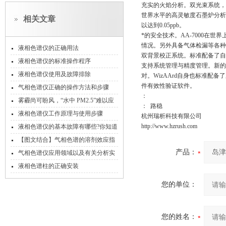
充实的火焰分析。双光束系统，
世界水平的高灵敏度石墨炉分析
相关文章
以达到0.05ppb。
*的安全技术。AA-7000在
情况。另外具备气体检漏等各种
液相色谱仪的正确用法
双背景校正系统。标准配备了自
液相色谱仪的标准操作程序
支持系统管理与精度管理。新的WizA
液相色谱仪使用及故障排除
对。WizAArd自身也标准
件有效性验证软件。
气相色谱仪正确的操作方法和步骤
：
雾霾尚可盼风，“水中 PM2.5”难以应
： 路稳
对
液相色谱仪工作原理与使用步骤
杭州瑞析科技有限公司
http://www.hzrush.com
液相色谱仪的基本故障有哪些?你知道
吗？
【图文结合】气相色谱的溶剂效应指
产品：
的是什么？
气相色谱仪应用领域以及有关分析实
例
液相色谱柱的正确安装
您的单位：
您的姓名：