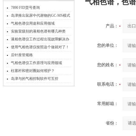
气相色谱
，
色谱
7890 FID货号查询
岛津推出鼠尿中代谢物的GC-MS模式
分析方案
气相色谱仪用途和应用领域
产品：
实验室级别的液相色谱有哪几种类
型？
液相色谱仪工作过程出现故障解决办
您的单位：
法
使用气相色谱仪按照这个做就对了！
后针座管规格
气相色谱仪工作原理与应用领域
您的姓名：
柱塞杆和密封圈如何维护？
岛津与的气相控制软件可互控
联系电话：
常用邮箱：
省份：