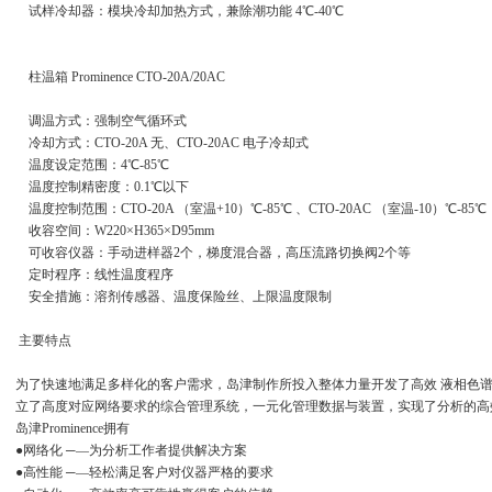
试样冷却器：模块冷却加热方式，兼除潮功能 4℃-40℃
柱温箱 Prominence CTO-20A/20AC
调温方式：强制空气循环式
冷却方式：CTO-20A 无、CTO-20AC 电子冷却式
温度设定范围：4℃-85℃
温度控制精密度：0.1℃以下
温度控制范围：CTO-20A （室温+10）℃-85℃ 、CTO-20AC （室温-10）℃-85℃
收容空间：W220×H365×D95mm
可收容仪器：手动进样器2个，梯度混合器，高压流路切换阀2个等
定时程序：线性温度程序
安全措施：溶剂传感器、温度保险丝、上限温度限制
主要特点
为了快速地满足多样化的客户需求，岛津制作所投入整体力量开发了高效 液相色谱 仪--
立了高度对应网络要求的综合管理系统，一元化管理数据与装置，实现了分析的高
岛津Prominence拥有
●网络化 ─―为分析工作者提供解决方案
●高性能 ─―轻松满足客户对仪器严格的要求