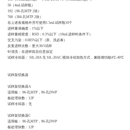
50（4mL试样瓶）
192（96-孔MTP 2块）
768（384-孔MTP 2块）
在上述各规格外另可使用1.5mL试样瓶10个
进样量准确度：1%以下
进样量精密度：RSD：0.3%以下（10mL进样时条件下）
交叉污染：0.005%以下（萘、洗必泰）
反复进样次数：更大30/1试样
针清洗：在进样前后任意设定
试样冷却器： SIL-20A 无 SIL-20AC 模块冷却加热方式，兼除潮功能4℃-40℃
试样架切换器
试样架切换器A
适用板： 96-孔MTP，96-孔DWP
板处理块数：12P
试样冷却器：无
试样架切换器C
适用板： 96-孔MTP，96-孔DWP
板处理块数：12P