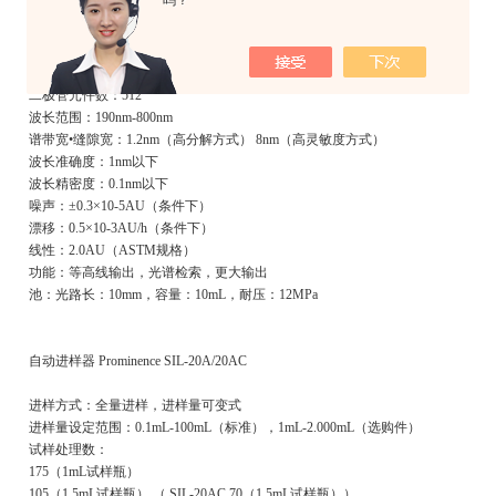
吗？
池：光路长：10mm，容量：12mL、耐压：12MPa
SPD-M20A
光源：D2灯、W灯
二极管元件数：512
波长范围：190nm-800nm
谱带宽•缝隙宽：1.2nm（高分解方式） 8nm（高灵敏度方式）
波长准确度：1nm以下
波长精密度：0.1nm以下
噪声：±0.3×10-5AU（条件下）
漂移：0.5×10-3AU/h（条件下）
线性：2.0AU（ASTM规格）
功能：等高线输出，光谱检索，更大输出
池：光路长：10mm，容量：10mL，耐压：12MPa
自动进样器 Prominence SIL-20A/20AC
进样方式：全量进样，进样量可变式
进样量设定范围：0.1mL-100mL（标准），1mL-2.000mL（选购件）
试样处理数：
175（1mL试样瓶）
105（1.5mL试样瓶） （ SIL-20AC 70（1.5mL试样瓶））