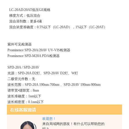
LC-20AD/20AT低压GE规格
梯度方式：低压混合
混合溶剂数：更多4液
混合浓度准确度：0.5%以下（LC-20AD），1%以下（LC-20AT）
紫外可见检测器
Prominence SPD-20A/20AV UV-VIS检测器
Prominence SPD-M20A PDA检测器
SPD-20A / SPD-20AV
光源：SPD-20A D2灯、SPD-20AV D2灯、W灯
二极管元件数：无
波长范围：SPD-20A 190nm-700nm 、SPD-20AV 190nm-900nm
谱带宽•缝隙宽：8nm
波长准确度：1nm以下
波长精密度：0.1nm以下
噪声：±0.25×10-5AU（条件下）
漂移：1×10-4AU/h（条件下）
欢迎您！
线性：2.5AU（ASTM规格）
来自局域网的朋友！有什么可以帮助您的
功能：190nm-370nm或371nm以上双波长检测，比例色谱图输出 ，波长扫描