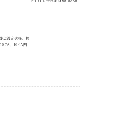
打印
字体缩放
终点设定选择、检
-7A、10-6A四