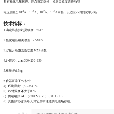
具有极化电压选择、终点设定选择、检测灵敏度选择功能
-9
-8
-7
-6
电流测量分10
A、10
A、10
A、10
A四档，以适应不同的化学分析
技术指标：
1.滴定终点控制灵敏度:±5%FS
2.极化电压检测误差:±2.5%FS
3.容量分析重复性误差:0.2%读数
4.外形尺寸,mm:300×230×130
5.重量:约1.5kg
6.仪器正常工作条件:
a）环境温度:（5～35）°C
b）相对湿度:不大于80%
c）供电电源:AC （220±22）V；（50±1）Hz
d）周围除地磁场外,无其它影响性能的电磁场存在。