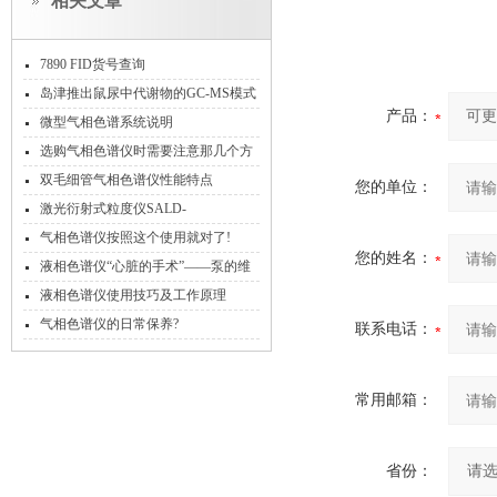
相关文章
7890 FID货号查询
岛津推出鼠尿中代谢物的GC-MS模式
产品：
分析方案
微型气相色谱系统说明
选购气相色谱仪时需要注意那几个方
面
双毛细管气相色谱仪性能特点
您的单位：
激光衍射式粒度仪SALD-
2300（SALD-2300）
气相色谱仪按照这个使用就对了!
您的姓名：
液相色谱仪“心脏的手术”——泵的维
护流程
液相色谱仪使用技巧及工作原理
气相色谱仪的日常保养?
联系电话：
常用邮箱：
省份：