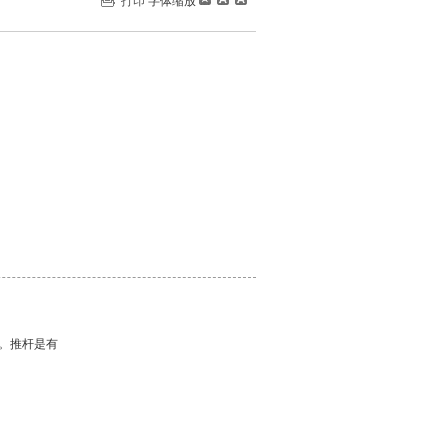
打印
字体缩放
。推杆是有