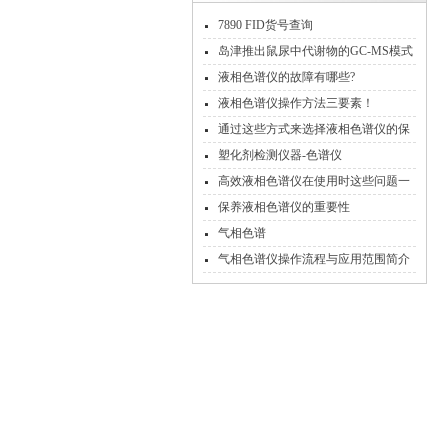
7890 FID货号查询
岛津推出鼠尿中代谢物的GC-MS模式
分析方案
液相色谱仪的故障有哪些?
液相色谱仪操作方法三要素！
通过这些方式来选择液相色谱仪的保
护柱，让你少花冤枉钱
塑化剂检测仪器-色谱仪
高效液相色谱仪在使用时这些问题一
定要注意！
保养液相色谱仪的重要性
气相色谱
气相色谱仪操作流程与应用范围简介