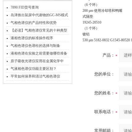
（6 个环）
7890 FID货号查询
200 μm 使用冷却塔和鸭嘴
岛津推出鼠尿中代谢物的GC-MS模式
式隔垫
分析方案
19245-20510
气相色谱仪的产品特性和优势
（1 个环）
【必读】气相色谱仪常见的十种典型
镀铝
谱图的解析方案
液相色谱仪的标准操作程序
530 μm 5182-0832 G1545-80520 
气相色谱仪色谱柱的选择与制备
液相色谱在实验之前需要做哪些准备
产品：
工作
原子吸收光谱仪应用在金属化学中
气液相色谱仪功能主要区别？
您的单位：
平常如何保养和清洁气相色谱仪
您的姓名：
联系电话：
常用邮箱：