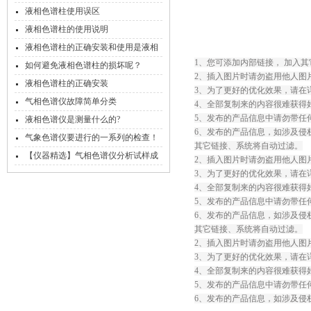
液相色谱柱使用误区
液相色谱柱的使用说明
液相色谱柱的正确安装和使用是液相
1、您可添加内部链接， 加入
色谱工作的关键
如何避免液相色谱柱的损坏呢？
2、插入图片时请勿盗用他人图
液相色谱柱的正确安装
3、为了更好的优化效果，请在
气相色谱仪故障简单分类
4、全部复制来的内容很难获得
5、发布的产品信息中请勿带任
液相色谱仪是测量什么的?
6、发布的产品信息，如涉及侵
气象色谱仪要进行的一系列的检查！
其它链接、系统将自动过滤。
【仪器精选】气相色谱仪分析试样成
2、插入图片时请勿盗用他人图
分的常用定量方法总结分享
3、为了更好的优化效果，请在
4、全部复制来的内容很难获得
5、发布的产品信息中请勿带任
6、发布的产品信息，如涉及侵
其它链接、系统将自动过滤。
2、插入图片时请勿盗用他人图
3、为了更好的优化效果，请在
4、全部复制来的内容很难获得
5、发布的产品信息中请勿带任
6、发布的产品信息，如涉及侵