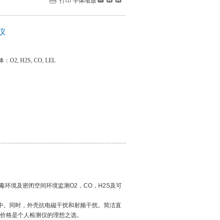
打印
字体缩放
仪
 H2S, CO, LEL
环境及密闭空间环境监测O2，CO，H2S及可
。同时，外壳抗电磁干扰和射频干扰。简洁直
的价格是个人检测仪的理想之选。