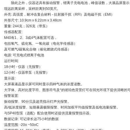
除此之外，仪器还具有振动报警，锂离子充电电池，峰值读数，大液晶屏显示，
现远距离采样，采样距离到50英尺。
外壳: 高强度，耐冲击复合材料 - 抗射频干扰（RFI）及电磁干扰（EMI）
外形尺寸: 10.9cm x 6.22cm x 3.48cm
重量: 244克；326克（带泵）
传感器配置:
M40有1、2、3或4气体配置可选，
包括氧气、硫化氢、一氧化碳（电化学传感器）
及可燃气/碳氢化合物（催化燃烧式传感器）
电源: 可充电式锂离子电池
运行时间:
18小时 - 仪器（无报警）
12小时 - 仪器带泵（无报警）
显示器:
大屏幕液晶显示屏可同时显示四种气体的浓度读数。
大字体、高对比度字符、图形符号及*的琥珀色背景灯可在弱光环境下提供清晰的
报警装置:
振动报警、90分贝及超亮指示灯声光报警。
高/低浓度报警、短期暴露极限报警、时间加权平均值报警及低电池量报警。
与SP40型泵（选配）配合使用时还提供流量报警指示器。
数据记录: 可记录长达75小时的数据
温度范围: -20o ~50oC