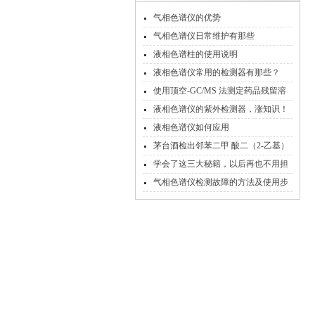
气相色谱仪的优势
气相色谱仪日常维护有那些
液相色谱柱的使用说明
液相色谱仪常用的检测器有那些？
使用顶空-GC/MS 法测定药品残留溶
剂
液相色谱仪的紫外检测器，涨知识！
液相色谱仪如何应用
茅台酒检出邻苯二甲 酸二（2-乙基）
己酯
学会了这三大秘籍，以后再也不用担
心气相色谱仪色谱峰定性问题了
气相色谱仪检测故障的方法及使用步
骤