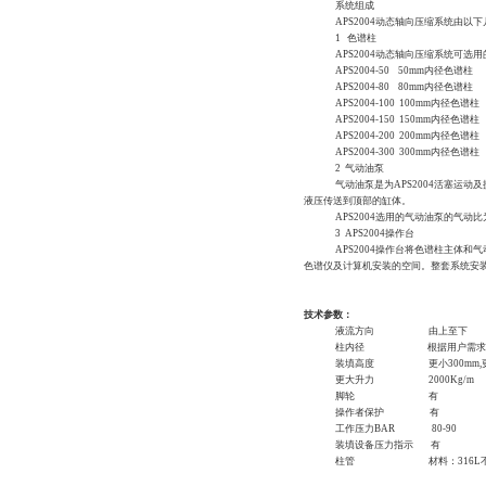
系统组成
APS2004
动态轴向压缩系统由以下
1
色谱柱
APS2004
动态轴向压缩系统可选用
APS2004-50
50mm
内径色谱柱
APS2004-80
80mm
内径色谱柱
APS2004-100
100mm
内径色谱柱
APS2004-150
150mm
内径色谱柱
APS2004-200
200mm
内径色谱柱
APS2004-300
300mm
内径色谱柱
2
气动油泵
气动油泵是为
APS2004
活塞运动及
液压传送到顶部的缸体。
APS2004
选用的气动油泵的气动比
3
APS2004
操作台
APS2004
操作台将色谱柱主体和气
色谱仪及计算机安装的空间。整套系统安
技术参数：
液流方向
由上至下
柱内径
根据用户需求
装填高度
更小
300mm
,
更大升力
2000Kg
/m
脚轮
有
操作者保护
有
工作压力
BAR
80-90
装填设备压力指示
有
柱管
材料：
316L