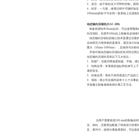
3．灵活：由于装柱压力可即时控制，因
4．经济：一方面，使用过程中可随时加压
100mmm的柱子可在同一套系统上完成
动态轴向压缩柱(DAC-HB)
制备色谱柱Φ50mm以内，可以使用预装
向压缩柱，但是Φ100m以上制备柱必须
动态轴向压缩柱的核心技术是通过活塞的
运动和压力维持靠的是液压，液压动力比
围大（50mm-1000mm），且保持
开创中国动态轴向压缩柱的先河经过我公司
动态轴向压缩柱具有以下几大优点：
1、性能*：活塞升降速度快捷、平稳，液
2、结构合理：本系统的油缸和柱体可上
者的安全。
3、价格合理：售价只有同类进口产品的
4、强劲：我公司在国内设有十八个办事
开发建立制备液相色谱分离工艺方法.
当用户需要装填
100 mm
的制备柱时
压、卸柱，活塞周边配备了特殊设计的密
定，更均匀，使得分离效果更好，可以装