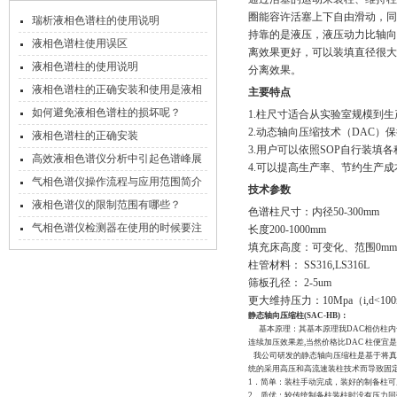
圈能容许活塞上下自由滑动，同
瑞析液相色谱柱的使用说明
持靠的是液压，液压动力比轴向
液相色谱柱使用误区
离效果更好，可以装填直径很大（
液相色谱柱的使用说明
分离效果。
液相色谱柱的正确安装和使用是液相
主要特点
色谱工作的关键
如何避免液相色谱柱的损坏呢？
1.柱尺寸适合从实验室规模到
2.动态轴向压缩技术（DAC）
液相色谱柱的正确安装
3.用户可以依照SOP自行装填
高效液相色谱仪分析中引起色谱峰展
4.可以提高生产率、节约生产成
宽的因素
气相色谱仪操作流程与应用范围简介
技术参数
液相色谱仪的限制范围有哪些？
色谱柱尺寸：内径50-300mm
气相色谱仪检测器在使用的时候要注
长度200-1000mm
填充床高度：可变化、范围0mm-
意的地方
柱管材料： SS316,LS316L
筛板孔径： 2-5um
更大维持压力：10Mpa（i,d<10
静态轴向压缩柱(SAC-HB)：
基本原理：其基本原理我DAC相仿柱内也
连续加压效果差,当然价格比DAC 柱便宜
我公司研发的静态轴向压缩柱是基于将真
统的采用高压和高流速装柱技术而导致固定
1．简单：装柱手动完成，装好的制备柱
2．质优：较传统制备柱装柱时没有压力