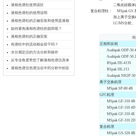
液相色谱柱使用误区
二氧化硅载体的GFC
复合机理柱： MSpak GS 
液相色谱柱的使用说明
加上离子交换机理,可以进行特
液相色谱柱的正确安装和使用是液相
LC/MS分析。
色谱工作的关键
如何避免液相色谱柱的损坏呢？
液相色谱柱的正确安装
柱
正相和反相
色谱柱中的流动相会排干吗？
Asahipak ODP-50 
水分测定仪的方法分析和操作
Asahipak ODP-50 
从专业角度带您了解液相色谱仪具体
RSpak DE-413S
操作步骤
液相色谱仪色谱法在中药分析中的应
RSpak DE-213
用
Asahipak NH2P-50
离子交换机理
MSpak SP-80 4B
GFC机理
MSpak GF-310 4B
MSpak GF-310 4D
MSpak GF-310 4E
MSpak GF-310 2D
复合机理
MSpak GS-320 4B