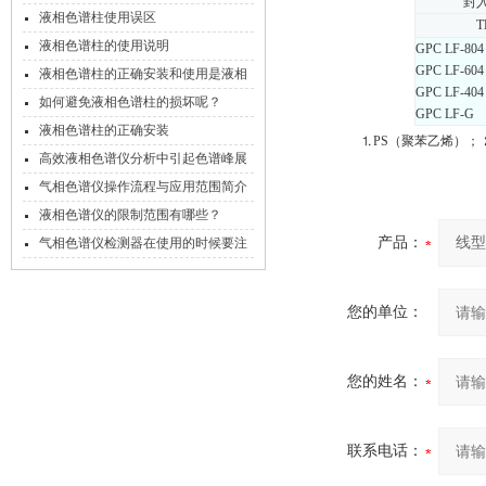
封
液相色谱柱使用误区
T
液相色谱柱的使用说明
GPC LF-804
GPC LF-604
液相色谱柱的正确安装和使用是液相
GPC LF-404
色谱工作的关键
如何避免液相色谱柱的损坏呢？
GPC LF-G
液相色谱柱的正确安装
⒈PS（聚苯乙烯）；
高效液相色谱仪分析中引起色谱峰展
宽的因素
气相色谱仪操作流程与应用范围简介
液相色谱仪的限制范围有哪些？
产品：
气相色谱仪检测器在使用的时候要注
意的地方
您的单位：
您的姓名：
联系电话：