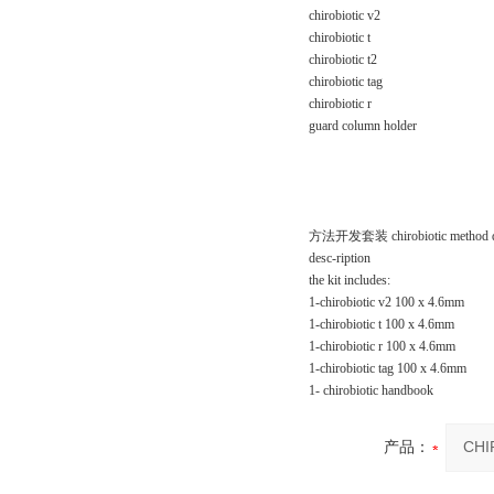
chirobiotic v2
chirobiotic t
chirobiotic t2
chirobiotic tag
chirobiotic r
guard column holder
方法开发套装
chirobiotic method 
desc-ription
the kit includes:
1-chirobiotic v2 100 x 4.6mm
1-chirobiotic t 100 x 4.6mm
1-chirobiotic r 100 x 4.6mm
1-chirobiotic tag 100 x 4.6mm
1- chirobiotic handbook
产品：