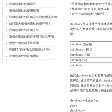
液相色谱柱使用误区
• 手性固定相结构包含对于手
• 快速动力学,短保留,有效分离
液相色谱柱的使用说明
• 对于lc/ms和制备分离近乎
液相色谱柱的正确安装和使用是液相
色谱工作的关键
如何避免液相色谱柱的损坏呢？
chirobiotic是以这种手性选
定性高,分析速度快. 目前有四种
液相色谱柱的正确安装
型:
液相色谱仪的操作步骤与注意事项
微型气相色谱系统说明
chirobiotic固定相
美国PE*原子吸收光谱仪AA600
chirobiotic v 和v2
chirobiotic t 和t2
液相色谱仪的正确用法
chirobiotic tag
chirobiotic r
虽然chirobiotic固定相有
选择性. 通过简单的置换chir
同所致. 在这四种固定相中chirobi
t适用于未衍生氨基酸,n-衍生
chirobiotic columns 5um
phase
chirobiotic v