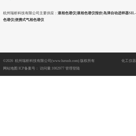
杭州瑞析科技有限公司主要供应：
液相色谱仪|液相色谱仪报价|岛津自动进样器SIL-1
色谱仪|便携式气相色谱仪
©2026 杭州瑞析科技有限公司(www.hzrush.com) 版权所有
化工仪器
网站地图
ICP备案号：
访问量:1002977
管理登陆