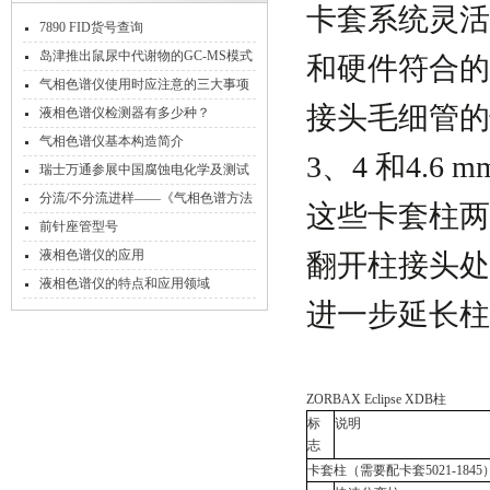
卡套系统
灵活
7890 FID货号查询
岛津推出鼠尿中代谢物的GC-MS模式
和硬件符合的
分析方案
气相色谱仪使用时应注意的三大事项
接头毛细管的
液相色谱仪检测器有多少种？
气相色谱仪基本构造简介
3
、
4
和
4.6 m
瑞士万通参展中国腐蚀电化学及测试
方法学术交流会
分流/不分流进样——《气相色谱方法
这些卡套柱两
及应用》
前针座管型号
液相色谱仪的应用
翻开柱接头处
液相色谱仪的特点和应用领域
进一步延长柱
ZORBAX Eclipse XDB
柱
标
说明
志
卡套柱（需要配卡套
5021-1845