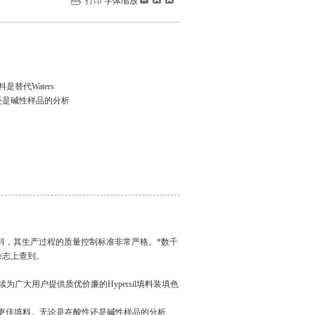
打印
字体缩放
是替代Waters
酸性还是碱性样品的分析
HPLC填料，其生产过程的质量控制标准非常严格。*数千
名杂志上查到。
为广大用户提供质优价廉的Hypersil填料装填色
b ODS2的更佳填料。无论是在酸性还是碱性样品的分析