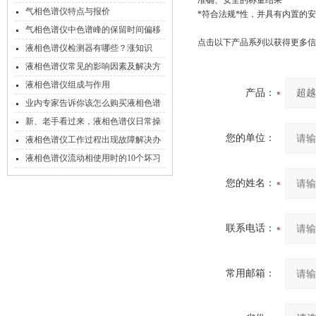
准确、安全的称量结果
知！
气相色谱仪特点与报价
*符合法规*性，并具有内置的
气相色谱仪中色谱峰的保留时间偏移
点击以下产品系列以获得更多信
了，不妨试一下从这几方面找找原因
液相色谱仪检测器有哪些？涨知识
了！
液相色谱仪常见的影响因素及解决方
法
液相色谱仪组成与作用
产品：
业内专家告诉你该怎么购买液相色谱
仪！
新、老手看过来，液相色谱仪日常操
您的单位：
作维护要点都在这里啦~
液相色谱仪工作过程出现故障解决办
法
液相色谱仪流动相使用时的10个坏习
惯，你中招了吗？
您的姓名：
联系电话：
常用邮箱：